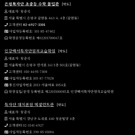
은평특자단 초중등 수학 몰입관
[약도]
대표자: 왕준석
서울 특별시 은평구 갈현동 463-4, 4층 (갈현동)
고객센터
02-6927-3301
사업자등록번호: 101-85-47402
학원운영등록번호 제02201700067호
인강백서특자단원격교습학원
[약도]
대표자: 왕준석
서울특별시 은평구 연서로 161 5층 501호(갈현동)
고객센터: 010-4695-7308
사업자등록번호 105-87-77028
통신사업자번호 2013-서울마포-1054호
학원설립/운영 등록번호 제2201500085호 인강백서특자단원격교습학원
특자단 대치본원 엑셀런트관
[약도]
대표자: 왕준석
서울 특별시 강남구 도곡로 440 청운빌딩 4층
고객센터 02-3141-6927
사업자등록번호 390-85-01006