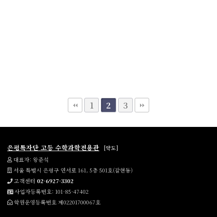
1
3
2
은평특자단 고등 수학과학전용관
[약도]
대표자: 왕준석
서울 특별시 은평구 연서로 161, 5층 501호(갈현동)
고객센터
02-6927-3302
사업자등록번호: 101-85-47402
학원운영등록번호 제02201700067호