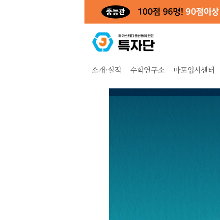
소개·실적
수학연구소
마포입시센터