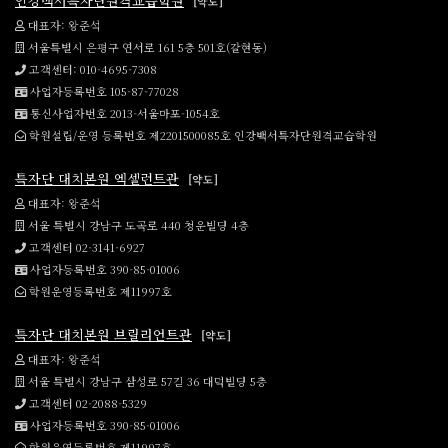
인강백서특자단원격교습학원
[약도]
대표자: 왕준석
서울특별시 은평구 연서로 161 5층 501호(갈현동)
고객센터: 010-4695-7308
사업자등록번호 105-87-77028
통신사업자번호 2013-서울마포-1054호
학원설립/운영 등록번호 제2201500085호 인강백서특자단원격교습학원
특자단 대치본원 엑셀런트관
[약도]
대표자: 왕준석
서울 특별시 강남구 도곡로 440 청운빌딩 4층
고객센터 02-3141-6927
사업자등록번호 390-85-01006
학원운영등록번호 제11997호
특자단 대치본원 브릴리언트관
[약도]
대표자: 왕준석
서울 특별시 강남구 삼성로 57길 36 대덕빌딩 5층
고객센터 02-2088-5329
사업자등록번호 390-85-01006
학원운영등록번호 제11997호