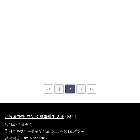
1
3
2
은평특자단 고등 수학과학전용관
[약도]
대표자: 왕준석
서울 특별시 은평구 연서로 161, 5층 501호(갈현동)
고객센터
02-6927-3302