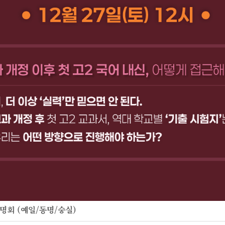
설명회 (예일/동명/숭실)