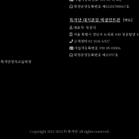
학원운영등록번호 제02201700067호
특자단 대치본원 엑셀런트관
[약도]
대표자: 왕준석
서울 특별시 강남구 도곡로 440 청운빌딩 
고객센터 02-3141-6927
사업자등록번호 390-85-01006
학원운영등록번호 제11997호
강백서특자단원격교습학원
Copyright 2013-2023 ©
특자단
All rights reserved.