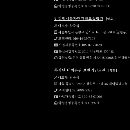
학원운영등록번호 제02201700067호
인강백서특자단원격교습학원
[약도]
대표자: 왕준석
서울특별시 은평구 연서로 161 5층 501호(갈현동)
고객센터: 010-4695-7308
사업자등록번호 105-87-77028
통신사업자번호 2013-서울마포-1054호
학원설립/운영 등록번호 제2201500085호 인
특자단 대치본원 브릴리언트관
[약도]
대표자: 왕준석
서울 특별시 강남구 삼성로 57길 36 대덕빌딩 5층
고객센터 02-2088-5329
사업자등록번호 390-85-01006
학원운영등록번호 제11997호