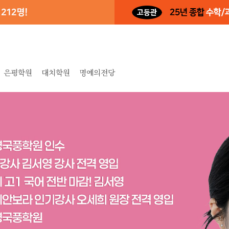
은평학원
대치학원
명예의전당