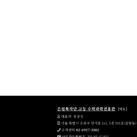
맨끝
은평특자단 고등 수학과학전용관
[약도]
대표자: 왕준석
서울 특별시 은평구 연서로 161, 5층 501호(갈현동)
고객센터
02-6927-3302
사업자등록번호: 101-85-47402