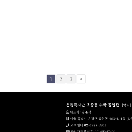
2
3
1
은평특자단 초중등 수학 몰입관
[약도]
대표자: 왕준석
서울 특별시 은평구 갈현동 463-4, 4층 (갈
고객센터
02-6927-3301
사업자등록번호: 101-85-47402