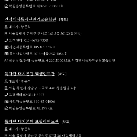
학원운영등록번호 제02201700067호
인강백서특자단원격교습학원
[약도]
대표자: 왕준석
서울특별시 은평구 연서로 161 5층 501호(갈현동)
고객센터: 010-4695-7308
사업자등록번호 105-87-77028
통신사업자번호 2013-서울마포-1054호
학원설립/운영 등록번호 제2201500085호 인강백서특자단원격교습학원
특자단 대치본원 엑셀런트관
[약도]
대표자: 왕준석
서울 특별시 강남구 도곡로 440 청운빌딩 4층
고객센터 02-3141-6927
사업자등록번호 390-85-01006
학원운영등록번호 제11997호
특자단 대치본원 브릴리언트관
[약도]
대표자: 왕준석
서울 특별시 강남구 삼성로 57길 36 대덕빌딩 5층