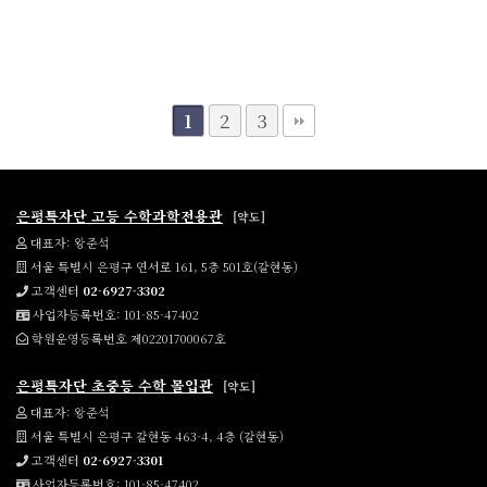
2
3
1
은평특자단 고등 수학과학전용관
[약도]
대표자: 왕준석
서울 특별시 은평구 연서로 161, 5층 501호(갈현동)
고객센터
02-6927-3302
사업자등록번호: 101-85-47402
학원운영등록번호 제02201700067호
은평특자단 초중등 수학 몰입관
[약도]
대표자: 왕준석
서울 특별시 은평구 갈현동 463-4, 4층 (갈현동)
고객센터
02-6927-3301
사업자등록번호: 101-85-47402