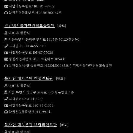
사업자등록번호: 101-85-47402
학원운영등록번호 제02201700067호
인강백서특자단원격교습학원
[약도]
대표자: 왕준석
서울특별시 은평구 연서로 161 5층 501호(갈현동)
고객센터: 010-4695-7308
사업자등록번호 105-87-77028
통신사업자번호 2013-서울마포-1054호
학원설립/운영 등록번호 제2201500085호 인강백서특자단원격교습학원
특자단 대치본원 엑셀런트관
[약도]
대표자: 왕준석
서울 특별시 강남구 도곡로 440 청운빌딩 4층
고객센터 02-3141-6927
사업자등록번호 390-85-01006
학원운영등록번호 제11997호
특자단 대치본원 브릴리언트관
[약도]
대표자: 왕준석