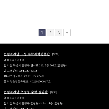
2
3
1
은평특자단 고등 수학과학전용관
[약도]
대표자: 왕준석
서울 특별시 은평구 연서로 161, 5층 501호(갈현동)
고객센터
02-6927-3302
사업자등록번호: 101-85-47402
학원운영등록번호 제02201700067호
은평특자단 초중등 수학 몰입관
[약도]
대표자: 왕준석
서울 특별시 은평구 갈현동 463-4, 4층 (갈현동)
고객센터
02-6927-3301