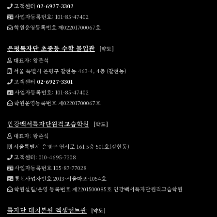
고객센터
02-6927-3302
사업자등록번호: 101-85-47402
학원운영등록번호 제02201700067호
은평특자단 초중등 수학 몰입관
[약도]
대표자: 왕준석
서울 특별시 은평구 갈현동 463-4, 4층 (갈현동)
고객센터
02-6927-3301
사업자등록번호: 101-85-47402
학원운영등록번호 제02201700067호
인강백서특자단원격교습학원
[약도]
대표자: 왕준석
서울특별시 은평구 연서로 161 5층 501호(갈현동)
고객센터: 010-4695-7308
사업자등록번호 105-87-77028
통신사업자번호 2013-서울마포-1054호
학원설립/운영 등록번호 제2201500085호 인강백서특자단원격교습학원
특자단 대치본원 엑셀런트관
[약도]