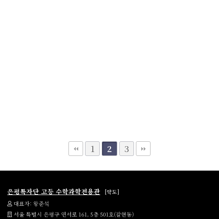
1
3
2
은평특자단 고등 수학과학전용관
[약도]
대표자: 왕준석
서울 특별시 은평구 연서로 161, 5층 501호(갈현동)