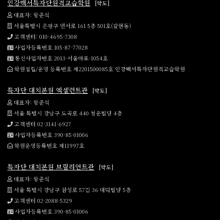
인강백서특자단원격교습학원
[약도]
대표자: 왕준석
서울특별시 은평구 연서로 161 5층 501호(갈현동)
고객센터: 010-4695-7308
사업자등록번호 105-87-77028
통신사업자번호 2013-서울마포-1054호
학원설립/운영 등록번호 제2201500085호 인강백서특자단원격교습학원
특자단 대치본원 엑셀런트관
[약도]
대표자: 왕준석
서울 특별시 강남구 도곡로 440 청운빌딩 4층
고객센터 02-3141-6927
사업자등록번호 390-85-01006
학원운영등록번호 제11997호
특자단 대치본원 브릴리언트관
[약도]
대표자: 왕준석
서울 특별시 강남구 삼성로 57길 36 대덕빌딩 5층
고객센터 02-2088-5329
사업자등록번호 390-85-01006