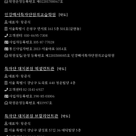
학원운영등록번호 제02201700067호
인강백서특자단원격교습학원
[약도]
대표자: 왕준석
서울특별시 은평구 연서로 161 5층 501호(갈현동)
고객센터: 010-4695-7308
사업자등록번호 105-87-77028
통신사업자번호 2013-서울마포-1054호
학원설립/운영 등록번호 제2201500085호 인강백서특자단원격교습학원
특자단 대치본원 엑셀런트관
[약도]
대표자: 왕준석
서울 특별시 강남구 도곡로 440 청운빌딩 4층
고객센터 02-3141-6927
사업자등록번호 390-85-01006
학원운영등록번호 제11997호
특자단 대치본원 브릴리언트관
[약도]
대표자: 왕준석
서울 특별시 강남구 삼성로 57길 36 대덕빌딩 5층