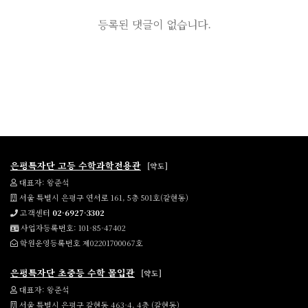
등록된 댓글이 없습니다.
은평특자단 고등 수학과학전용관
[약도]
대표자: 왕준석
서울 특별시 은평구 연서로 161, 5층 501호(갈현동)
고객센터
02-6927-3302
사업자등록번호: 101-85-47402
학원운영등록번호 제02201700067호
은평특자단 초중등 수학 몰입관
[약도]
대표자: 왕준석
서울 특별시 은평구 갈현동 463-4, 4층 (갈현동)