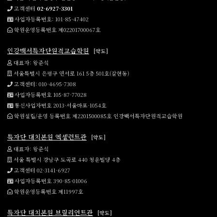
고객센터
02-6927-3301
사업자등록번호: 101-85-47402
학원운영등록번호 제02201700067호
인강백서특자단원격교습학원
[약도]
대표자: 왕준석
서울특별시 은평구 연서로 161 5층 501호(갈현동)
고객센터: 010-4695-7308
사업자등록번호 105-87-77028
통신사업자번호 2013-서울마포-1054호
학원설립/운영 등록번호 제2201500085호 인강백서특자단원격교습학원
특자단 대치본원 엑셀런트관
[약도]
대표자: 왕준석
서울 특별시 강남구 도곡로 440 청운빌딩 4층
고객센터 02-3141-6927
사업자등록번호 390-85-01006
학원운영등록번호 제11997호
특자단 대치본원 브릴리언트관
[약도]