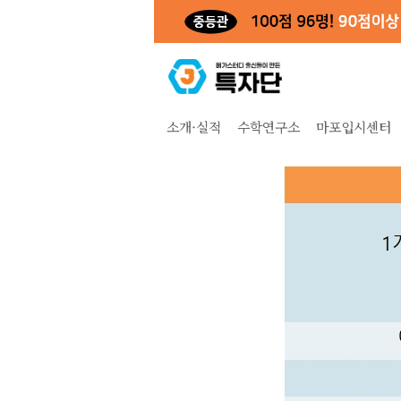
소개·실적
수학연구소
마포입시센터