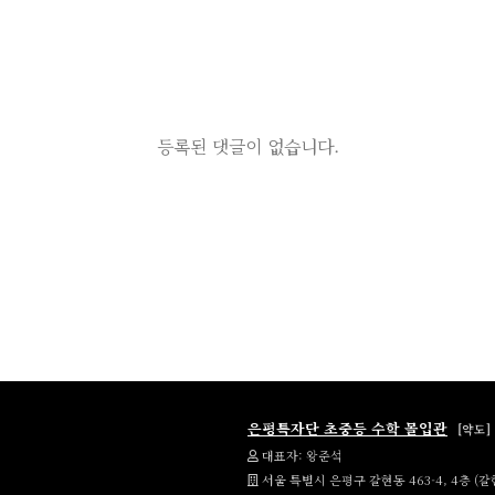
등록된 댓글이 없습니다.
은평특자단 초중등 수학 몰입관
[약도]
대표자: 왕준석
서울 특별시 은평구 갈현동 463-4, 4층 (갈