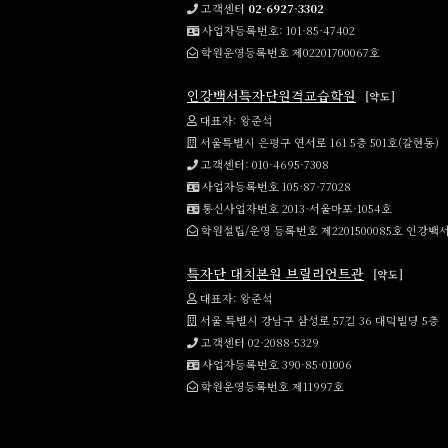
고객센터
02-6927-3302
사업자등록번호: 101-85-47402
학원운영등록번호 제02201700067호
인강백서특자단원격교습학원
[약도]
대표자: 왕준석
서울특별시 은평구 연서로 161 5층 501호(갈현동)
고객센터: 010-4695-7308
사업자등록번호 105-87-77028
통신사업자번호 2013-서울마포-1054호
학원설립/운영 등록번호 제2201500085호 인
특자단 대치본원 브릴리언트관
[약도]
대표자: 왕준석
서울 특별시 강남구 삼성로 57길 36 대덕빌딩 5층
고객센터 02-2088-5329
사업자등록번호 390-85-01006
학원운영등록번호 제11997호