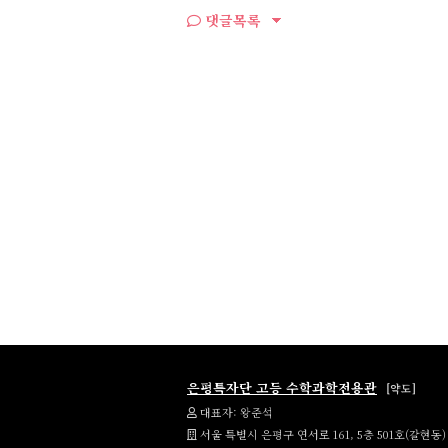
댓글목록
은평특자단 고등 수학과학전용관
[약도]
대표자: 왕준석
서울 특별시 은평구 연서로 161, 5층 501호(갈현동)