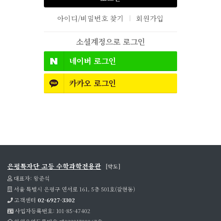
아이디/비밀번호 찾기
회원가입
소셜계정으로 로그인
네이버
로그인
카카오
로그인
은평특자단 고등 수학과학전용관
[약도]
대표자: 왕준석
서울 특별시 은평구 연서로 161, 5층 501호(갈현동)
고객센터
02-6927-3302
사업자등록번호: 101-85-47402