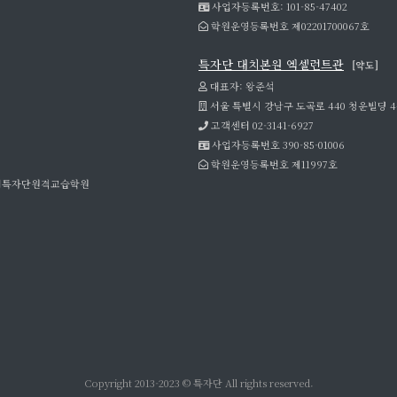
사업자등록번호: 101-85-47402
학원운영등록번호 제02201700067호
특자단 대치본원 엑셀런트관
[약도]
대표자: 왕준석
서울 특별시 강남구 도곡로 440 청운빌딩 
고객센터 02-3141-6927
사업자등록번호 390-85-01006
학원운영등록번호 제11997호
강백서특자단원격교습학원
Copyright 2013-2023 ©
특자단
All rights reserved.