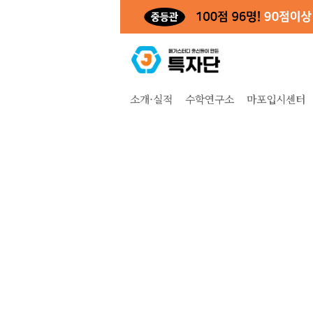
소개·실적
수학연구소
마포입시센터