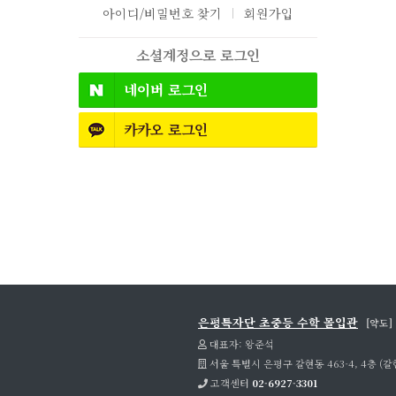
아이디/비밀번호 찾기
회원가입
소셜계정으로 로그인
네이버
로그인
카카오
로그인
은평특자단 초중등 수학 몰입관
[약도]
대표자: 왕준석
서울 특별시 은평구 갈현동 463-4, 4층 (갈
고객센터
02-6927-3301