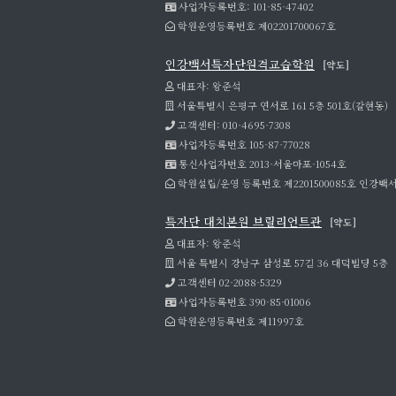
사업자등록번호: 101-85-47402
학원운영등록번호 제02201700067호
인강백서특자단원격교습학원
[약도]
대표자: 왕준석
서울특별시 은평구 연서로 161 5층 501호(갈현동)
고객센터: 010-4695-7308
사업자등록번호 105-87-77028
통신사업자번호 2013-서울마포-1054호
학원설립/운영 등록번호 제2201500085호 인
특자단 대치본원 브릴리언트관
[약도]
대표자: 왕준석
서울 특별시 강남구 삼성로 57길 36 대덕빌딩 5층
고객센터 02-2088-5329
사업자등록번호 390-85-01006
학원운영등록번호 제11997호