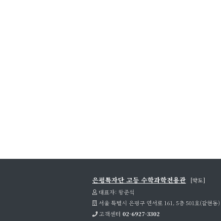
은평특자단 고등 수학과학전용관
[약도]
대표자: 왕준석
서울 특별시 은평구 연서로 161, 5층 501호(갈현동)
고객센터
02-6927-3302