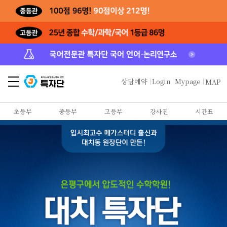
상담예약
Login
Mypage
MAP
초등부
중등부
고등부
강사진
시간표