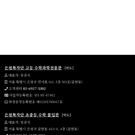
은평특자단 고등 수학과학전용관
[약도]
대표자: 왕준석
서울 특별시 은평구 연서로 161, 5층 501호(갈현동)
고객센터
02-6927-3302
사업자등록번호: 101-85-47402
학원운영등록번호 제02201700067호
은평특자단 초중등 수학 몰입관
[약도]
대표자: 왕준석
서울 특별시 은평구 갈현동 463-4, 4층 (갈현동)