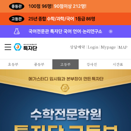
상담예약
Login
Mypage
MAP
초등부
중등부
고등부
강사진
시간표