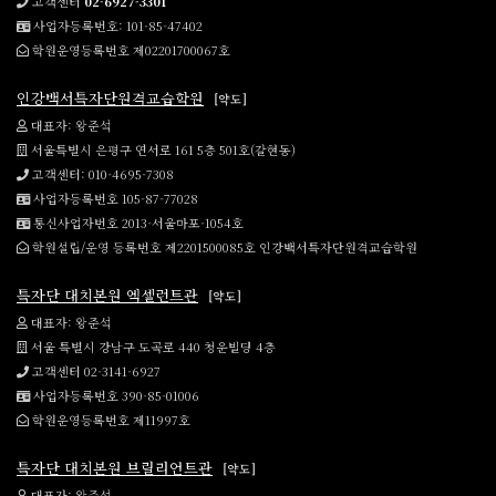
고객센터
02-6927-3301
사업자등록번호: 101-85-47402
학원운영등록번호 제02201700067호
인강백서특자단원격교습학원
[약도]
대표자: 왕준석
서울특별시 은평구 연서로 161 5층 501호(갈현동)
고객센터: 010-4695-7308
사업자등록번호 105-87-77028
통신사업자번호 2013-서울마포-1054호
학원설립/운영 등록번호 제2201500085호 인강백서특자단원격교습학원
특자단 대치본원 엑셀런트관
[약도]
대표자: 왕준석
서울 특별시 강남구 도곡로 440 청운빌딩 4층
고객센터 02-3141-6927
사업자등록번호 390-85-01006
학원운영등록번호 제11997호
특자단 대치본원 브릴리언트관
[약도]
대표자: 왕준석